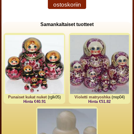
ostoskoriin
Samankaltaiset tuotteet
Punaiset kukat nuket
(rglk05)
Violetti matryoshka
(rrep04)
Hinta €40.91
Hinta €51.82