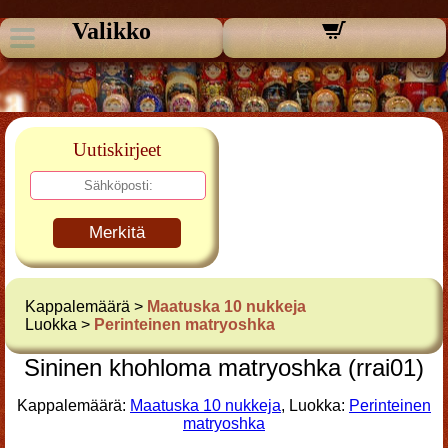
Valikko
Uutiskirjeet
Merkitä
Kappalemäärä >
Maatuska 10 nukkeja
Luokka >
Perinteinen matryoshka
Sininen khohloma matryoshka (rrai01)
Kappalemäärä:
Maatuska 10 nukkeja
, Luokka:
Perinteinen
matryoshka