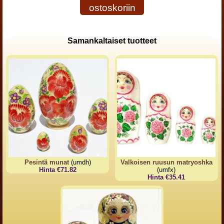
ostoskoriin
Samankaltaiset tuotteet
Pesintä munat
(umdh)
Valkoisen ruusun matryoshka
Hinta €71.82
(umfx)
Hinta €35.41