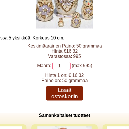
assa 5 yksikköä. Korkeus 10 cm.
Keskimääräinen Paino: 50 grammaa
Hinta €16.32
Varastossa: 995
Määrä:
(max 995)
Hinta 1 on:
€ 16.32
Paino on:
50 grammaa
Lisää
ostoskoriin
Samankaltaiset tuotteet