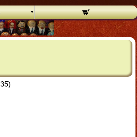
o
o35)