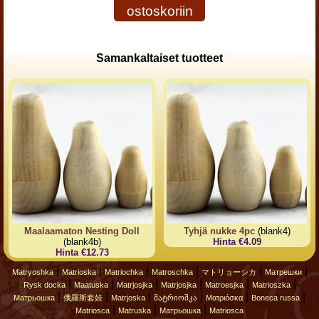
ostoskoriin
Samankaltaiset tuotteet
Maalaamaton Nesting Doll
Tyhjä nukke 4pc
(blank4)
(blank4b)
Hinta €4.09
Hinta €12.73
|
|
|
|
|
|
Matryoshka
Matrioska
Matriochka
Matroschka
マトリョーシカ
Матрешки
|
|
|
|
|
|
Rysk docka
Maatuska
Matrjosjka
Matrjosjka
Matroesjka
Matrioszka
|
|
|
|
|
|
Матрьошка
俄羅斯套娃
Matrjoska
მატრიოშკა
Ματριόσκα
Boneca russa
|
|
|
Matriosca
Matruska
Матрьошка
Matriosca