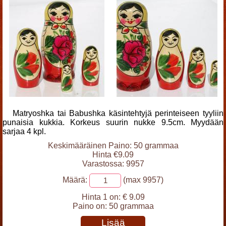
Matryoshka tai Babushka käsintehtyjä perinteiseen tyyliin
punaisia kukkia. Korkeus suurin nukke 9.5cm. Myydään
sarjaa 4 kpl.
Keskimääräinen Paino: 50 grammaa
Hinta €9.09
Varastossa: 9957
Määrä:
(max 9957)
Hinta 1 on:
€ 9.09
Paino on:
50 grammaa
Lisää