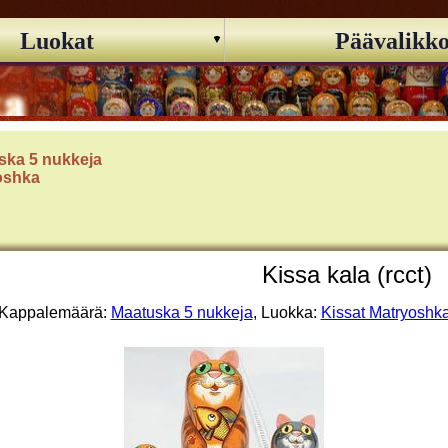
Luokat
Päävalikk
ska 5 nukkeja
oshka
Kissa kala (rcct)
Kappalemäärä:
Maatuska 5 nukkeja
, Luokka:
Kissat Matryoshk