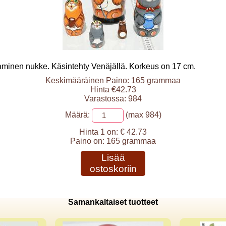
oaminen nukke. Käsintehty Venäjällä. Korkeus on 17 cm.
Keskimääräinen Paino: 165 grammaa
Hinta €42.73
Varastossa: 984
Määrä:
(max 984)
Hinta 1 on:
€ 42.73
Paino on:
165 grammaa
Lisää
ostoskoriin
Samankaltaiset tuotteet