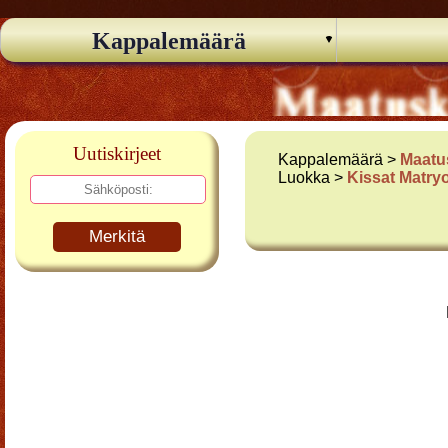
Kappalemäärä
Uutiskirjeet
Kappalemäärä >
Maatu
Luokka >
Kissat Matry
Merkitä