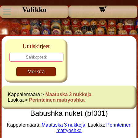
Valikko
Uutiskirjeet
Merkitä
Kappalemäärä >
Maatuska 3 nukkeja
Luokka >
Perinteinen matryoshka
Babushka nuket (bf001)
Kappalemäärä:
Maatuska 3 nukkeja
, Luokka:
Perinteinen
matryoshka