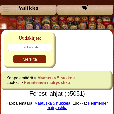
Valikko
Uutiskirjeet
Merkitä
Kappalemäärä >
Maatuska 5 nukkeja
Luokka >
Perinteinen matryoshka
Forest lahjat (b5051)
Kappalemäärä:
Maatuska 5 nukkeja
, Luokka:
Perinteinen
matryoshka