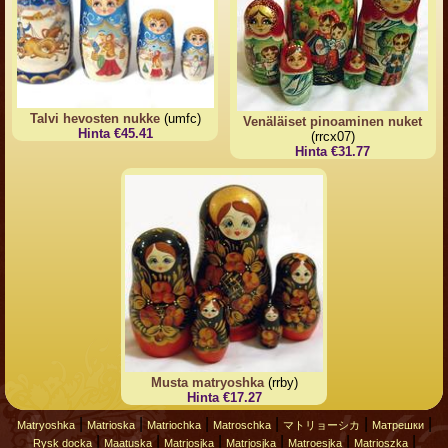
Talvi hevosten nukke
(umfc)
Venäläiset pinoaminen nuket
Hinta €45.41
(rrcx07)
Hinta €31.77
Musta matryoshka
(rrby)
Hinta €17.27
|
|
|
|
|
|
Matryoshka
Matrioska
Matriochka
Matroschka
マトリョーシカ
Матрешки
|
|
|
|
|
|
Rysk docka
Maatuska
Matrjosjka
Matrjosjka
Matroesjka
Matrioszka