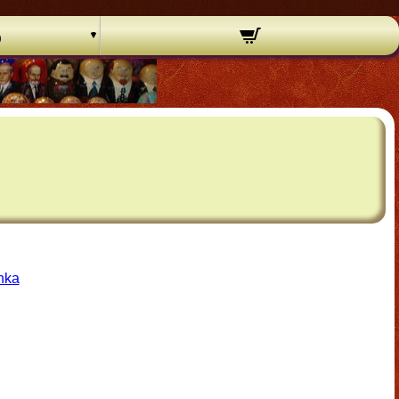
o
hka