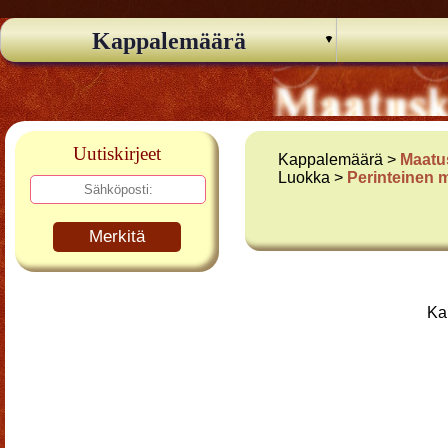
Kappalemäärä
Uutiskirjeet
Kappalemäärä >
Maatu
Luokka >
Perinteinen 
Merkitä
Ka