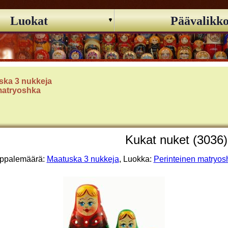
Luokat
Päävalikk
ska 3 nukkeja
matryoshka
Kukat nuket (3036)
ppalemäärä:
Maatuska 3 nukkeja
, Luokka:
Perinteinen matryos