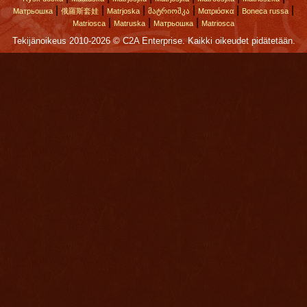
|
|
|
|
|
|
Матрьошка
俄羅斯套娃
Matrjoska
მატრიოშკა
Ματριόσκα
Boneca russa
|
|
|
Matriosca
Matruska
Матрьошка
Matriosca
Tekijänoikeus 2010-2026 © C2A Enterprise. Kaikki oikeudet pidätetään.