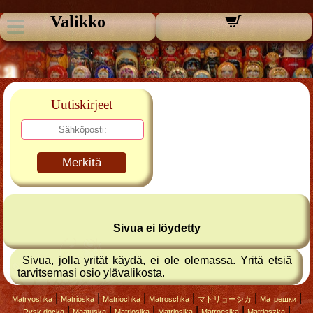
Valikko
Uutiskirjeet
Merkitä
Sivua ei löydetty
Sivua, jolla yrität käydä, ei ole olemassa. Yritä etsiä
tarvitsemasi osio ylävalikosta.
|
|
|
|
|
|
Matryoshka
Matrioska
Matriochka
Matroschka
マトリョーシカ
Матрешки
|
|
|
|
|
|
Rysk docka
Maatuska
Matrjosjka
Matrjosjka
Matroesjka
Matrioszka